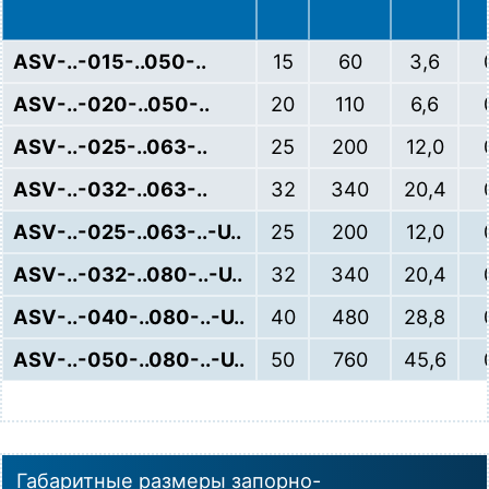
ASV-..-015-..050-..
15
60
3,6
ASV-..-020-..050-..
20
110
6,6
ASV-..-025-..063-..
25
200
12,0
ASV-..-032-..063-..
32
340
20,4
ASV-..-025-..063-..-U..
25
200
12,0
ASV-..-032-..080-..-U..
32
340
20,4
ASV-..-040-..080-..-U..
40
480
28,8
ASV-..-050-..080-..-U..
50
760
45,6
Габаритные размеры запорно-