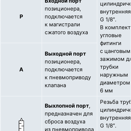
Входной порт
цилиндрич
позиционера,
внутренняя
P
подключается
G 1/8″.
к магистрали
В комплект
сжатого воздуха
угловые
фитинги
с цанговым
Выходной порт
зажимом д
позиционера,
трубки
A
подключается
наружным
к пневмоприводу
диаметром
клапана
6 мм
Резьба тру
Выхлопной порт
,
цилиндрич
предназначен для
внутренняя
сброса воздуха
G 1/8″.
из пневмопривода