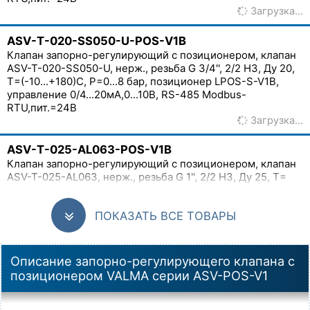
Загрузка…
ASV-T-020-SS050-U-POS-V1B
Клапан запорно-регулирующий с позиционером, клапан
ASV-T-020-SS050-U, нерж., резьба G 3/4'', 2/2 НЗ, Ду 20,
T=(-10...+180)C, P=0...8 бар, позиционер LPOS-S-V1B,
управление 0/4...20мА,0...10В, RS-485 Modbus-
RTU,пит.=24В
Загрузка…
ASV-T-025-AL063-POS-V1B
Клапан запорно-регулирующий с позиционером, клапан
ASV-T-025-AL063, нерж., резьба G 1'', 2/2 НЗ, Ду 25, T=
(-10...+180)C, P=0...10 бар, позиционер LPOS-S-V1B,
управление 0/4...20мА,0...10В, RS-485 Modbus-
ПОКАЗАТЬ ВСЕ ТОВАРЫ
RTU,пит.=24В
Загрузка…
ASV-T-032-AL063-POS-V1B
Описание запорно-регулирующего клапана с
Клапан запорно-регулирующий с позиционером, клапан
позиционером VALMA серии ASV-POS-V1
ASV-T-032-AL063, нерж., резьба G 1 1/4'', 2/2 НЗ, Ду 32,
T=(-10...+180)C, P=0...10 бар, позиционер LPOS-S-V1B,