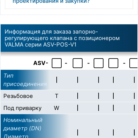
проектирования и закупки?
Информация для заказа запорно-
регулирующего клапана с позиционером
VALMA серии ASV-POS-V1
ASV-
-
-
-
Тип
присоединения
Резьбовое
T
Под приварку
W
Номинальный
диаметр (DN)
Диаметр