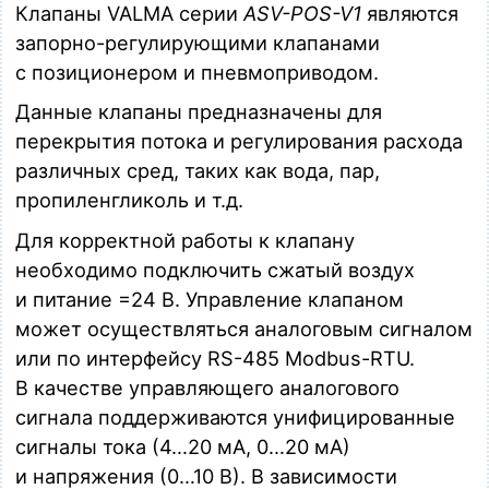
управление 0/4...20мА,0...10В, RS-485 Modbus-
Клапаны VALMA серии
ASV-POS-V1
являются
RTU,пит.=24В
запорно-регулирующими клапанами
Загрузка…
с позиционером и пневмоприводом.
ASV-T-040-AL080-U-POS-V1B
Данные клапаны предназначены для
Клапан запорно-регулирующий с позиционером, клапан
ASV-T-040-AL080-U, нерж., резьба G 1 1/2'', 2/2 НЗ, Ду 40,
перекрытия потока и регулирования расхода
T=(-10...+180)C, P=0...8 бар, позиционер LPOS-S-V1B,
различных сред, таких как вода, пар,
управление 0/4...20мА,0...10В, RS-485 Modbus-
RTU,пит.=24В
пропиленгликоль и т.д.
Загрузка…
Для корректной работы к клапану
ASV-T-050-AL080-U-POS-V1B
необходимо подключить сжатый воздух
Клапан запорно-регулирующий с позиционером, клапан
и питание =24 В. Управление клапаном
ASV-T-050-AL080-U, нерж., резьба G 2'', 2/2 НЗ, Ду 50, T=
может осуществляться аналоговым сигналом
(-10...+180)C, P=0...8 бар, позиционер LPOS-S-V1B,
управление 0/4...20мА,0...10В, RS-485 Modbus-
или по интерфейсу RS-485 Modbus-RTU.
RTU,пит.=24В
В качестве управляющего аналогового
Загрузка…
сигнала поддерживаются унифицированные
сигналы тока (4…20 мА, 0…20 мА)
и напряжения (0…10 В). В зависимости