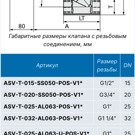
Габаритные размеры клапана с резьбовым
соединением, мм
Размер
Артикул
DN
резьбы
ASV-T-015-SS050-POS-V1*
G1/2″
15
ASV-T-020-SS050-POS-V1*
G3/4″
20
ASV-T-025-AL063-POS-V1*
G1″
25
ASV-T-032-AL063-POS-V1*
G1 1/4″
32
ASV-T-025-AL063-U-POS-V1*
G1″
25