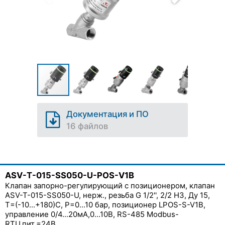
Документация и ПО
16 файлов
ASV-T-015-SS050-U-POS-V1B
Клапан запорно-регулирующий с позиционером, клапан
ASV-T-015-SS050-U, нерж., резьба G 1/2'', 2/2 НЗ, Ду 15,
T=(-10...+180)C, P=0...10 бар, позиционер LPOS-S-V1B,
управление 0/4...20мА,0...10В, RS-485 Modbus-
RTU,пит.=24В