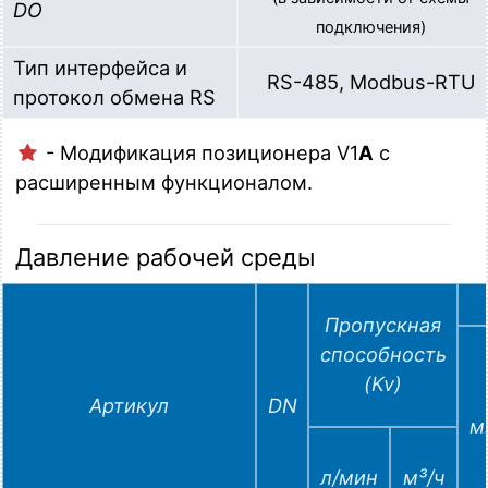
DO
подключения)
Тип интерфейса и
RS-485, Modbus-RTU
протокол обмена RS
- Модификация позиционера V1
A
с
расширенным функционалом.
Давление рабочей среды
Пропускная
способность
(Kv)
Артикул
DN
м
л/мин
м³/ч