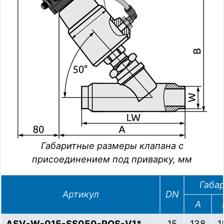
Габаритные размеры клапана с
присоединением под приварку, мм
Габа
Артикул
DN
A
ASV-W-015-SS050-POS-V1*
15
138
1