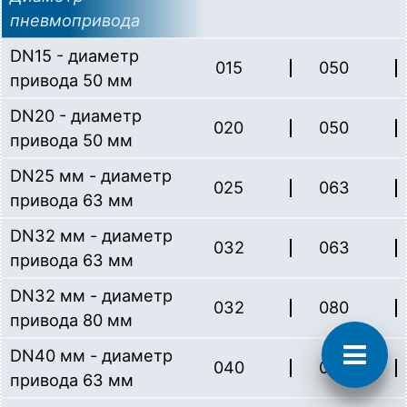
пневмопривода
DN15 - диаметр
015
050
привода 50 мм
DN20 - диаметр
020
050
привода 50 мм
DN25 мм - диаметр
025
063
привода 63 мм
Поддержка
DN32 мм - диаметр
032
063
привода 63 мм
МЕГАКИП
DN32 мм - диаметр
032
080
© 2016—2026 МЕГАКИП
привода 80 мм
Официальный дистрибьютор продукции
брендов
DN40 мм - диаметр
040
063
ELHART, VALMA и ONDO на территории
привода 63 мм
Беларуси