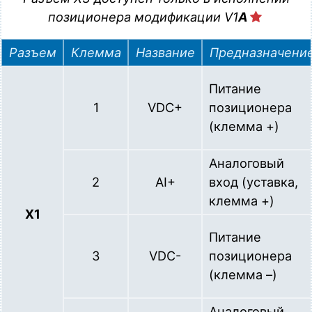
позиционера модификации
V1
A
Разъем
Клемма
Название
Предназначени
Питание
1
VDC+
позиционера
(клемма +)
Аналоговый
2
AI+
вход (уставка,
клемма +)
X1
Питание
3
VDC-
позиционера
(клемма –)
Аналоговый