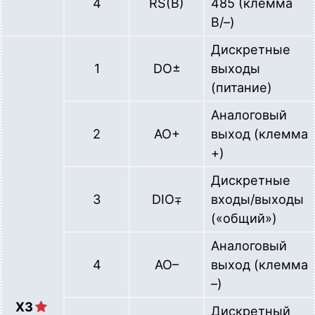
4
RS(B)
485 (клемма
B/–)
Дискретные
1
DO±
выходы
(питание)
Аналоговый
2
AO+
выход (клемма
+)
Дискретные
3
DIO∓
входы/выходы
(«общий»)
Аналоговый
4
AO–
выход (клемма
–)
X3
Дискретный