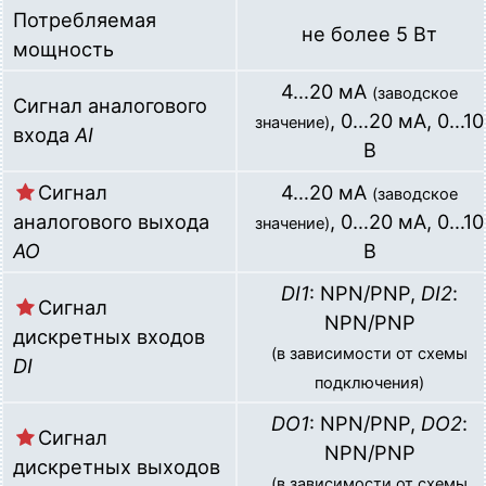
Потребляемая
не более 5 Вт
мощность
4…20 мА
(заводское
Сигнал аналогового
, 0…20 мА, 0…10
значение)
входа
AI
В
Сигнал
4…20 мА
(заводское
аналогового выхода
, 0…20 мА, 0…10
значение)
AO
В
DI1
: NPN/PNP,
DI2
:
Сигнал
NPN/PNP
дискретных входов
(в зависимости от схемы
DI
подключения)
DO1
: NPN/PNP,
DO2
:
Сигнал
NPN/PNP
дискретных выходов
(в зависимости от схемы