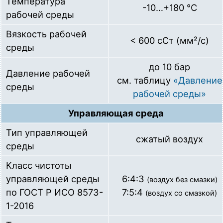
Температура
-10…+180 °С
рабочей среды
Вязкость рабочей
< 600 сСт (мм²/с)
среды
до 10 бар
Давление рабочей
см. таблицу
«Давление
среды
рабочей среды»
Управляющая среда
Тип управляющей
сжатый воздух
среды
Класс чистоты
управляющей среды
6:4:3
(воздух без смазки)
по ГОСТ Р ИСО 8573-
7:5:4
(воздух со смазкой)
1-2016