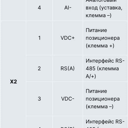
4
AI-
вход (уставка,
клемма –)
Питание
1
VDC+
позиционера
(клемма +)
Интерфейс RS-
2
RS(A)
485 (клемма
A/+)
X2
Питание
3
VDC-
позиционера
(клемма –)
Интерфейс RS-