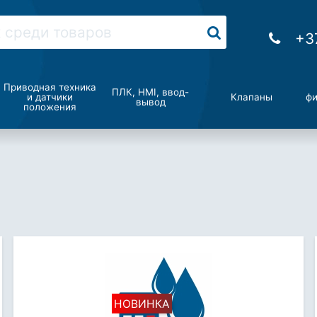
+3
Приводная техника
ПЛК, HMI, ввод-
и датчики
Клапаны
фи
вывод
положения