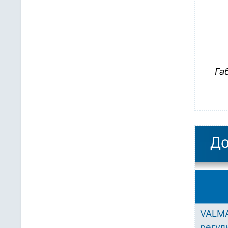
Га
До
VALMA
регул