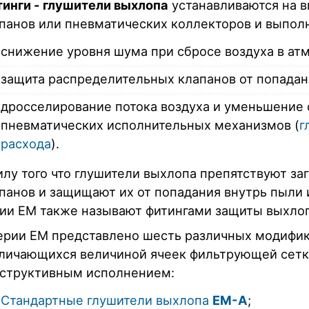
инги - глушители выхлопа
устанавливаются на 
панов или пневматических коллекторов и выпол
снижение уровня шума при сбросе воздуха в ат
защита распределительных клапанов от попадани
дросселирование потока воздуха и уменьшение 
пневматических исполнительных механизмов (
г
расхода
).
илу того что глушители выхлопа препятствуют з
панов и защищают их от попадания внутрь пыли 
ии EM также называют фитингами защиты выхлоп
ерии EM представлено шесть различных модифик
личающихся величиной ячеек фильтрующей сетк
структивным исполнением:
Стандартные глушители выхлопа
EM-A
;