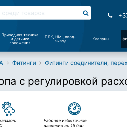
+3
Приводная техника
ПЛК, HMI, ввод-
и датчики
Клапаны
фи
вывод
положения
A
Фитинги
Фитинги соединители, пере
па с регулировкой расхо
иапазон:
Рабочее избыточное
°С
давление до 15 бар