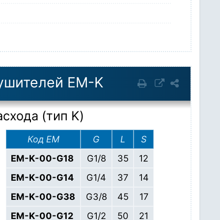
лушителей EM-K
схода (тип K)
Код EM
G
L
S
EM-K-00-G18
G1/8
35
12
EM-K-00-G14
G1/4
37
14
EM-K-00-G38
G3/8
45
17
EM-K-00-G12
G1/2
50
21