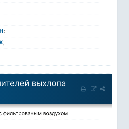
H
;
K
;
шителей выхлопа
с фильтрованым воздухом