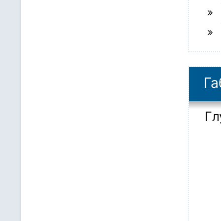
Га
Гл