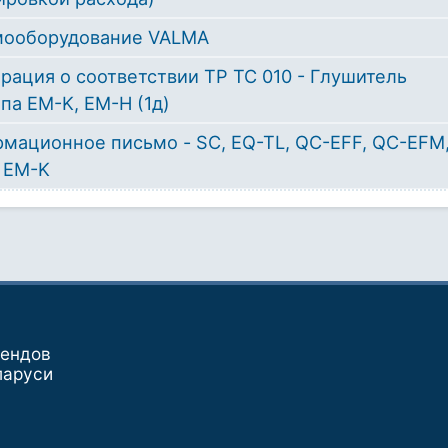
мооборудование VALMA
рация о соответствии ТР ТС 010 - Глушитель
па EM-K, EM-H (1д)
мационное письмо - SC, EQ-TL, QC-EFF, QC-EFM
 EM-K
рендов
ларуси