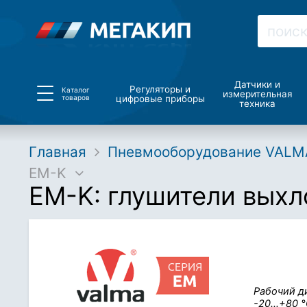
Датчики и
Регуляторы и
Каталог
измерительная
товаров
цифровые приборы
техника
Главная
Пневмооборудование VALM
EM-K
EM-K: глушители выхло
Рабочий д
-20…+80 