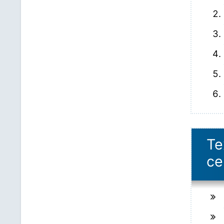
Те
се