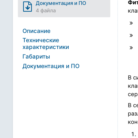
Фит
Документация и ПО
кла
4 файла
Описание
Технические
характеристики
Габариты
Документация и ПО
В с
кла
сер
В с
раз
кон