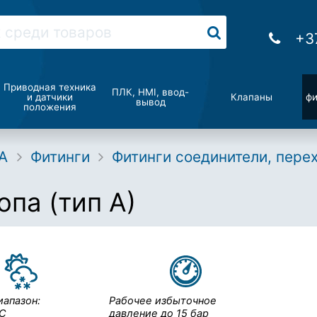
+3
Приводная техника
ПЛК, HMI, ввод-
и датчики
Клапаны
фи
вывод
положения
A
Фитинги
Фитинги соединители, пере
па (тип А)
иапазон:
Рабочее избыточное
°С
давление до 15 бар