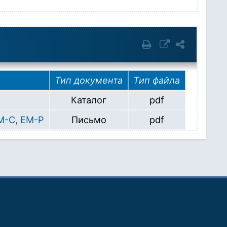
Тип документа
Тип файла
Каталог
pdf
M-C, EM-P
Письмо
pdf