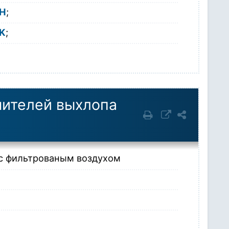
H
;
K
;
шителей выхлопа
с фильтрованым воздухом