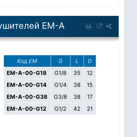
лушителей EM-A
Код EM
G
L
D
EM-A-00-G18
G1/8
35
12
EM-A-00-G14
G1/4
38
15
EM-A-00-G38
G3/8
38
17
EM-A-00-G12
G1/2
42
21