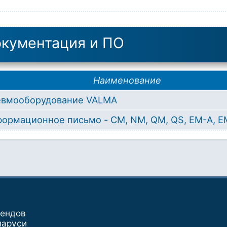
кументация и ПО
Наименование
евмооборудование VALMA
ормационное письмо - CM, NM, QM, QS, ЕМ-A, E
рендов
ларуси