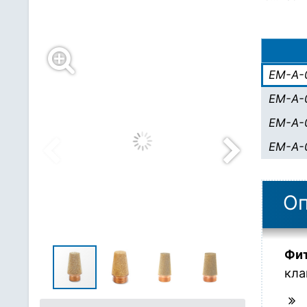
EM-A-
EM-A-
EM-A-
EM-A-
Оп
Фит
кла