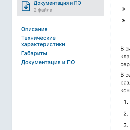
Документация и ПО
2 файла
Описание
Технические
характеристики
В с
Габариты
кла
Документация и ПО
сер
В с
раз
кон