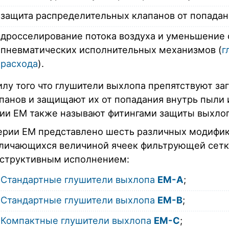
защита распределительных клапанов от попадани
дросселирование потока воздуха и уменьшение 
пневматических исполнительных механизмов (
г
расхода
).
илу того что глушители выхлопа препятствуют з
панов и защищают их от попадания внутрь пыли 
ии EM также называют фитингами защиты выхлоп
ерии EM представлено шесть различных модифик
личающихся величиной ячеек фильтрующей сетк
структивным исполнением:
Стандартные глушители выхлопа
EM-A
;
Стандартные глушители выхлопа
EM-B
;
Компактные глушители выхлопа
EM-C
;