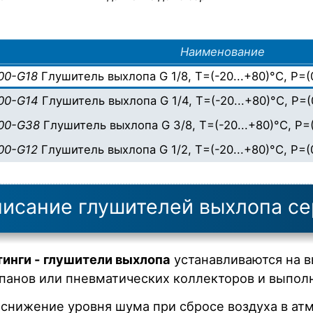
Наименование
00-G18
Глушитель выхлопа G 1/8, T=(-20...+80)°C, P=(0
00-G14
Глушитель выхлопа G 1/4, T=(-20...+80)°C, P=(0
00-G38
Глушитель выхлопа G 3/8, T=(-20...+80)°C, P=(0
00-G12
Глушитель выхлопа G 1/2, T=(-20...+80)°C, P=(0
исание глушителей выхлопа с
инги - глушители выхлопа
устанавливаются на 
панов или пневматических коллекторов и выпол
снижение уровня шума при сбросе воздуха в ат