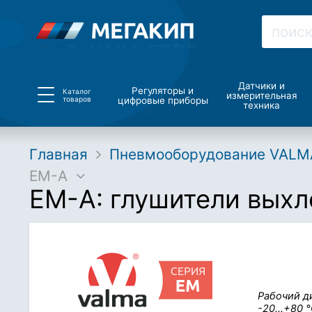
Датчики и
Регуляторы и
Каталог
измерительная
товаров
цифровые приборы
техника
Главная
Пневмооборудование VALM
EM-A
EM-A: глушители выхло
Рабочий д
-20…+80 