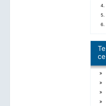
Те
се