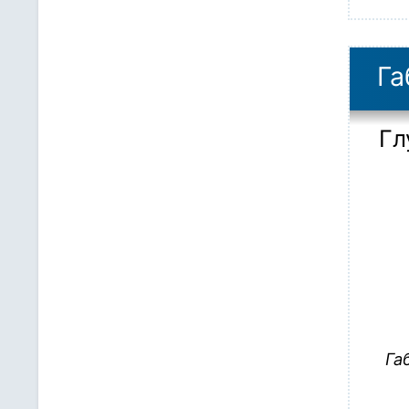
Га
Гл
Га