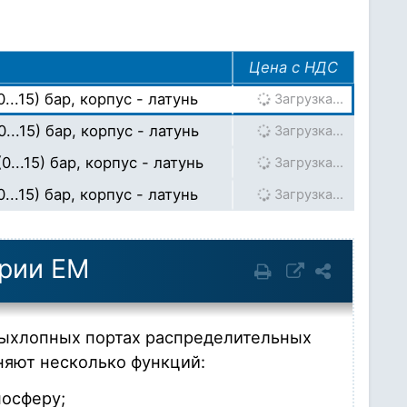
Цена с НДС
...15) бар, корпус - латунь
Загрузка…
...15) бар, корпус - латунь
Загрузка…
...15) бар, корпус - латунь
Загрузка…
...15) бар, корпус - латунь
Загрузка…
ерии EM
выхлопных портах распределительных
няют несколько функций:
мосферу;