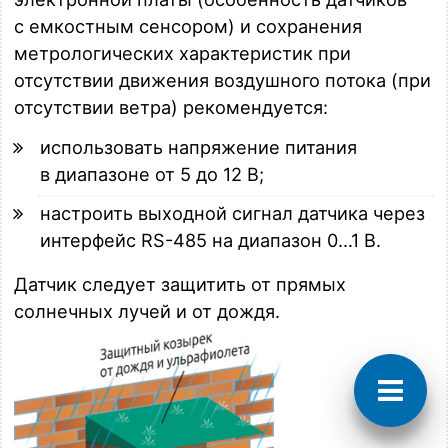
с емкостным сенсором) и сохранения
метрологических характеристик при
отсутствии движения воздушного потока (при
отсутствии ветра) рекомендуется:
использовать напряжение питания
в диапазоне от 5 до 12 В;
настроить выходной сигнал датчика через
интерфейс RS-485 на диапазон 0…1 В.
Поддержка
Датчик следует защитить от прямых
МЕГАКИП
солнечных лучей и от дождя.
© 2016—2026 МЕГАКИП
Официальный дистрибьютор продукции
брендов
ELHART, VALMA и ONDO на территории
Беларуси