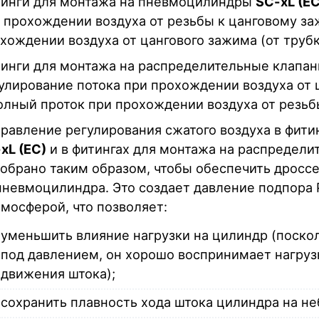
инги для монтажа на пневмоцилиндры
SC-xL (EC
 прохождении воздуха от резьбы к цанговому за
хождении воздуха от цангового зажима (от трубк
инги для монтажа на распределительные клапа
улирование потока при прохождении воздуха от ц
олный проток при прохождении воздуха от резьбы
равление регулирования сжатого воздуха в фит
xL (EC)
и в фитингах для монтажа на распредел
обрано таким образом, чтобы обеспечить дроссе
пневмоцилиндра. Это создает давление подпора 
тмосферой, что позволяет:
уменьшить влияние нагрузки на цилиндр (поско
под давлением, он хорошо воспринимает нагруз
движения штока);
сохранить плавность хода штока цилиндра на не