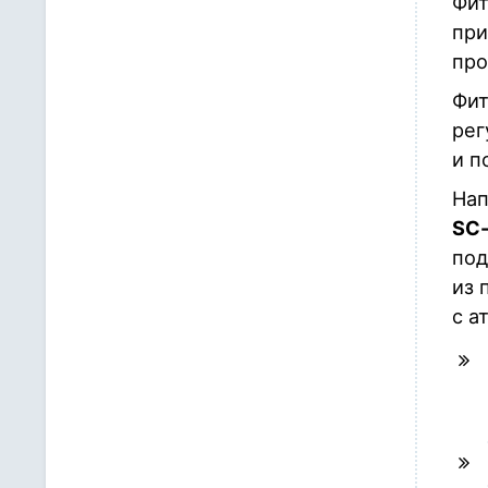
Фит
при
про
Фит
рег
и п
Нап
SC-
под
из 
с а