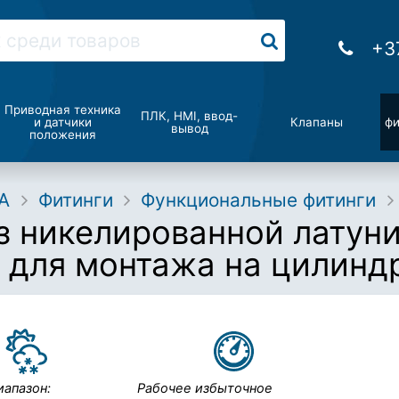
+3
Приводная техника
ПЛК, HMI, ввод-
и датчики
Клапаны
фи
вывод
положения
A
Фитинги
Функциональные фитинги
з никелированной латуни
 для монтажа на цилинд
иапазон:
Рабочее избыточное