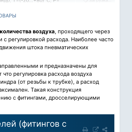
др, T=(-20...+80)°C, P=
Загрузка…
ТОВАРЫ
пневмодроссель), 10мм x G
др, T=(-20...+80)°C, P=
Загрузка…
количества воздуха
, проходящего через
 с регулировкой расхода. Наиболее часто
(пневмодроссель), 10мм x G
др, T=(-20...+80)°C, P=
Загрузка…
 движения штока пневматических
аправленными и предназначены для
 что регулировка расхода воздуха
ндра (от резьбы к трубке), а расход
максимален. Такая конструкция
ению с фитингами, дросселирующими
лей (фитингов с