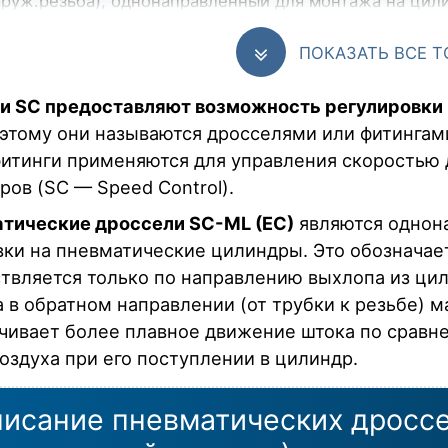
аруж.резьба), однонаправленный для монтажа на цилин
5) бар, корпус - никел.латунь, цанга - никел.латунь
ПОКАЗАТЬ ВСЕ 
-10-G14-EC
Фитинг угловой с регулировкой расхода (
аруж.резьба), однонаправленный для монтажа на цилин
5) бар, корпус - никел.латунь, цанга - никел.латунь
и SC предоставляют возможность регулировки 
оэтому они называются дросселями или фитингами
-10-G38-EC
Фитинг угловой с регулировкой расхода 
аруж.резьба), однонаправленный для монтажа на цилин
фитинги применяются для управления скоростью
5) бар, корпус - никел.латунь, цанга - никел.латунь
ров (SC — Speed Control).
тические дроссели SC-ML (EC)
являются однон
вки на пневматические цилиндры. Это обозначает
твляется только по направлению выхлопа из цили
а в обратном направлении (от трубки к резьбе) 
чивает более плавное движение штока по сравн
воздуха при его поступлении в цилиндр.
исание пневматических дроссе