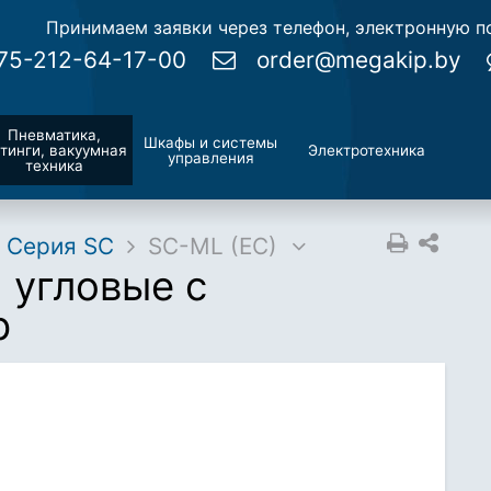
Принимаем заявки через телефон, электронную по
75-212-64-17-00
order@megakip.by
Пневматика,
Шкафы и системы
тинги, вакуумная
Электротехника
управления
техника
Серия SC
SC-ML (EC)
 угловые с
р