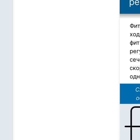
ре
Фит
ход
фит
рег
сеч
ско
одн
С
о