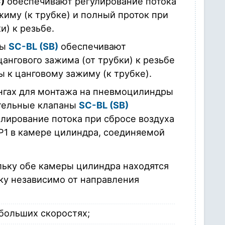
)
обеспечивают регулирование потока
жиму (к трубке) и полный проток при
и) к резьбе.
ны
SC-BL (SB)
обеспечивают
ангового зажима (от трубки) к резьбе
 к цанговому зажиму (к трубке).
ингах для монтажа на пневмоцилиндры
ительные клапаны
SC-BL (SB)
лирование потока при сбросе воздуха
P1 в камере цилиндра, соединяемой
льку обе камеры цилиндра находятся
ку независимо от направления
больших скоростях;