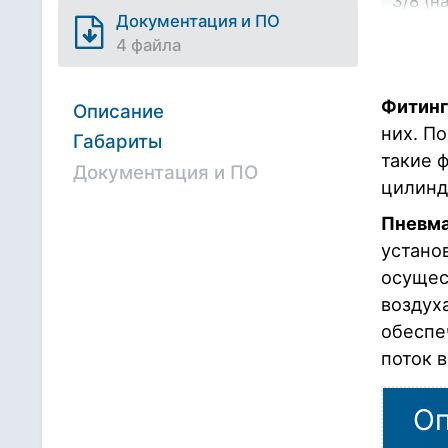
3/8 (н
Документация и ПО
(1...1
4 файла
SC-ML
1/4 (н
(1...1
Фитинг
Описание
них. П
SC-ML
Габариты
3/8 (н
такие 
Документация и ПО
(1...1
цилинд
Пневма
устано
осущес
воздух
обеспе
поток 
Оп