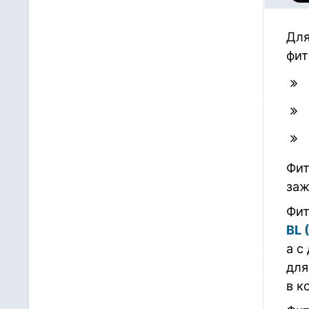
Для
фит
Фит
заж
Фит
BL 
а с
для
в к