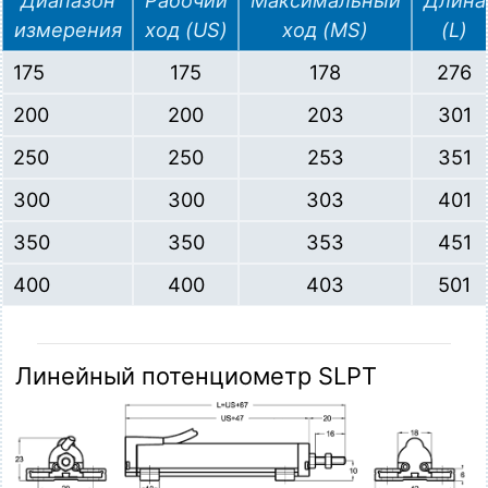
Диапазон
Рабочий
Максимальный
Длина
измерения
ход (US)
ход (MS)
(L)
175
175
178
276
200
200
203
301
250
250
253
351
300
300
303
401
350
350
353
451
400
400
403
501
Линейный потенциометр SLPT