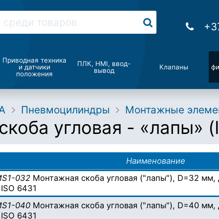
+3
Приводная техника
ПЛК, HMI, ввод-
и датчики
Клапаны
фи
вывод
положения
A
Пневмоцилиндры
Монтажные элеме
коба угловая - «лапы» (
Наименование
MS1-032
Монтажная скоба угловая ("лапы"), D=32 мм,
 ISO 6431
MS1-040
Монтажная скоба угловая ("лапы"), D=40 мм,
 ISO 6431