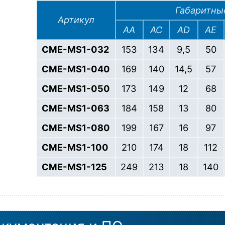
Габаритны
Артикул
AA
AC
AD
AE
CME-MS1-032
153
134
9,5
50
CME-MS1-040
169
140
14,5
57
CME-MS1-050
173
149
12
68
CME-MS1-063
184
158
13
80
CME-MS1-080
199
167
16
97
CME-MS1-100
210
174
18
112
CME-MS1-125
249
213
18
140