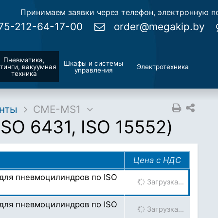
Принимаем заявки через телефон, электронную по
75-212-64-17-00
order@megakip.by
Пневматика,
Шкафы и системы
тинги, вакуумная
Электротехника
управления
техника
нты
CME-MS1
ISO 6431
,
ISO 15552
)
Цена с НДС
 для пневмоцилиндров по ISO
Загрузка…
 для пневмоцилиндров по ISO
Загрузка…