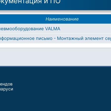
кументация и ПО
Наименование
невмооборудование VALMA
нформационное письмо - Монтажный элемент с
рендов
ларуси