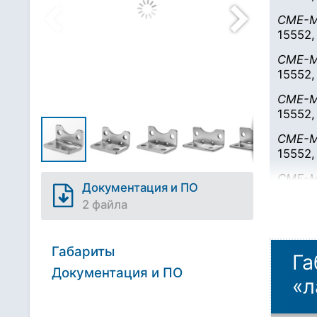
CME-M
15552,
CME-
15552,
CME-M
15552,
CME-M
15552,
CME-M
Документация и ПО
15552,
2 файла
Габариты
Га
Документация и ПО
«