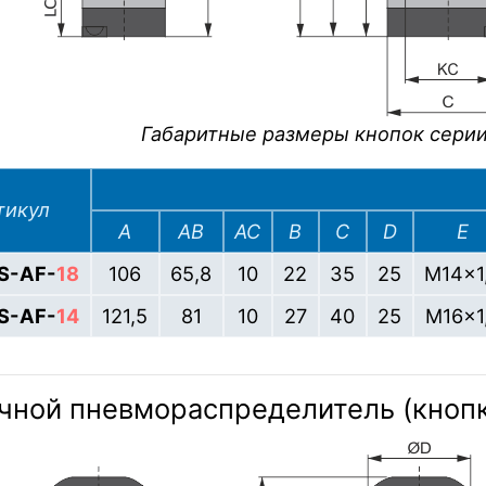
Габаритные размеры кнопок серии
тикул
A
AB
AC
B
C
D
E
S-AF-
18
106
65,8
10
22
35
25
M14×1
S-AF-
14
121,5
81
10
27
40
25
M16×1
чной пневмораспределитель (кнопка