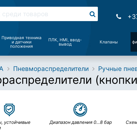
+3
Приводная техника
ПЛК, HMI, ввод-
и датчики
Клапаны
фи
вывод
положения
A
Пневмо­распределители
Ручные пне
распределители (кнопки
, устойчивые
Диапазон давления
0…8 бар
Схем
и