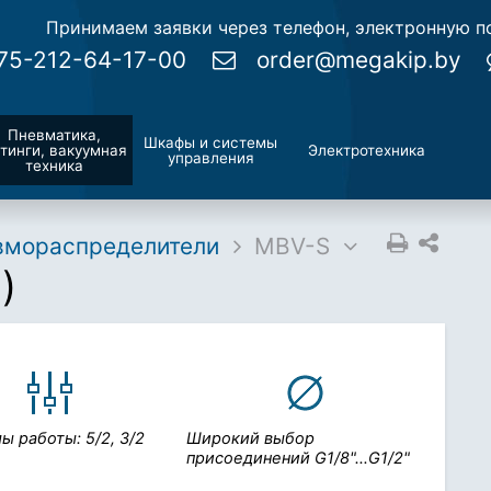
Принимаем заявки через телефон, электронную по
75-212-64-17-00
order@megakip.by
Пневматика,
Шкафы и системы
тинги, вакуумная
Электротехника
управления
техника
вмораспределители
MBV-S
)
ы работы:
5/2, 3/2
Широкий выбор
присоединений
G1/8"…G1/2"