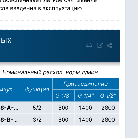
ле введения в эксплуатацию.
ных
Номинальный расход, норм.л/мин
Присоединение
икул
Функция
G 1/8″
G 1/4″
G 1/2″
S-A-…
5/2
800
1400
2800
S-B-…
3/2
800
1400
2800