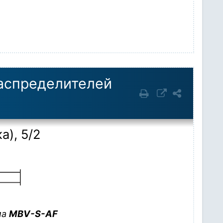
аспределителей
), 5/2
ма
MBV-S-AF