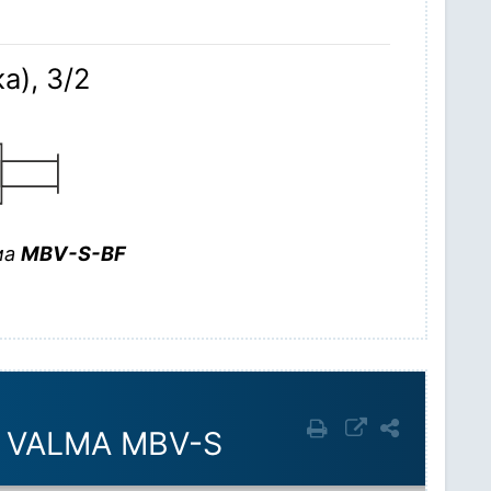
)
), 3/2
ма
MBV-S-BF
)
) VALMA MBV-S