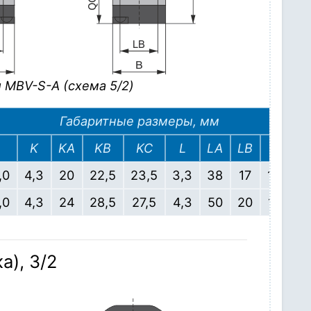
 MBV-S-A (схема 5/2)
Габаритные размеры, мм
K
KA
KB
KC
L
LA
LB
LC
,0
4,3
20
22,5
23,5
3,3
38
17
13,5
,0
4,3
24
28,5
27,5
4,3
50
20
15,5
), 3/2