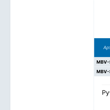
Ар
MBV-
MBV-
Ру