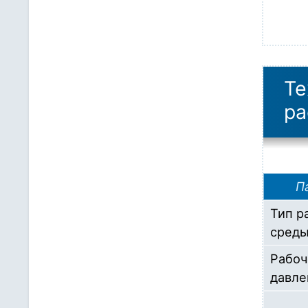
Те
ра
П
Тип р
сред
Рабоч
давле