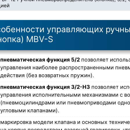
цией
обенности управляющих ручны
нопка) MBV-S
пневматическая функция 5/2
позволяет исполь
управления наиболее распространенными пнев
действия (без возвратных пружин).
пневматическая функция 3/2-НЗ
позволяет исп
управления исполнительными механизмами с в
(пневмоцилиндрами или пневмоприводами однос
угловыми клапанами).
маркировка модели клапана и основных техниче
на корпус посредством лазерной гравировки, чт