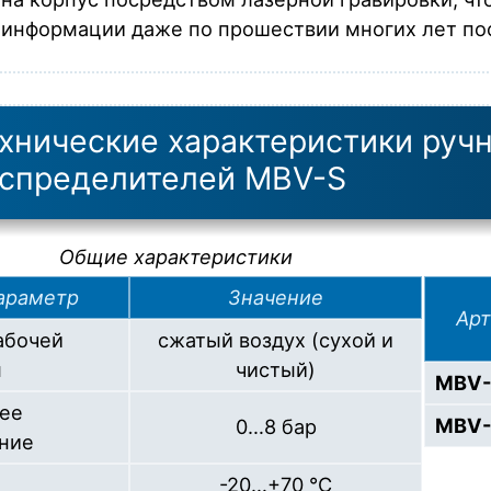
информации даже по прошествии многих лет пос
хнические характеристики руч
спределителей MBV-S
Общие характеристики
араметр
Значение
Арт
абочей
сжатый воздух (сухой и
ы
чистый)
MBV-
ее
MBV-
0…8 бар
ние
-20…+70 °С