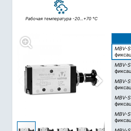
Рабочая температура
-20…+70 °С
MBV-S
фикса
MBV-S
фикса
MBV-S
фикса
MBV-S
фикса
MBV-S
фикса
MBV-S