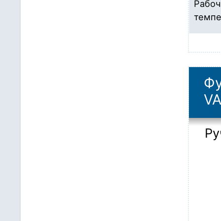
Рабоч
темпе
Фу
V
Ру