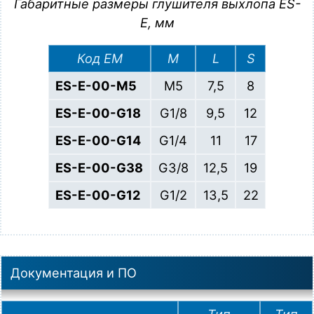
Габаритные размеры глушителя выхлопа ES-
E, мм
Код EM
M
L
S
ES-E-00-M5
M5
7,5
8
ES-E-00-G18
G1/8
9,5
12
ES-E-00-G14
G1/4
11
17
ES-E-00-G38
G3/8
12,5
19
ES-E-00-G12
G1/2
13,5
22
Документация и ПО
Тип
Тип