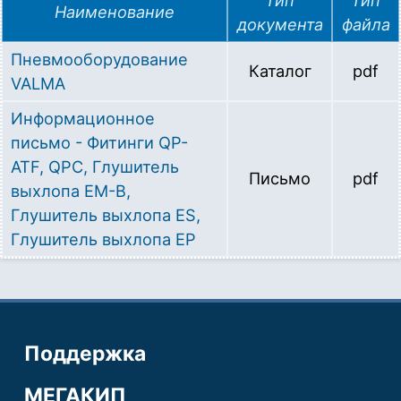
Наименование
документа
файла
Пневмооборудование
Каталог
pdf
VALMA
Информационное
письмо - Фитинги QP-
ATF, QPC, Глушитель
Письмо
pdf
выхлопа EM-B,
Глушитель выхлопа ES,
Глушитель выхлопа EP
Поддержка
МЕГАКИП