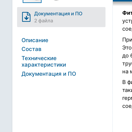
Фит
Документация и ПО
уст
2 файла
сое
При
Описание
Это
Состав
до 
Технические
тру
характеристики
на 
Документация и ПО
В ф
так
гер
сое