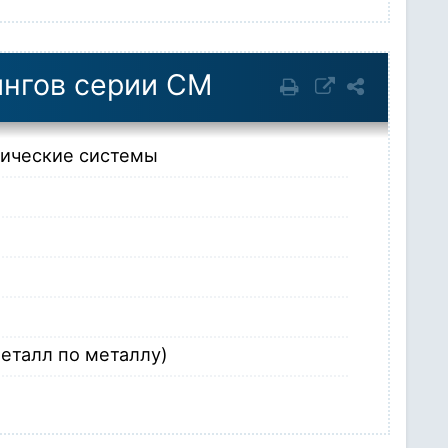
ингов серии CM
лические системы
еталл по металлу)