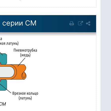
в серии CM
 CM