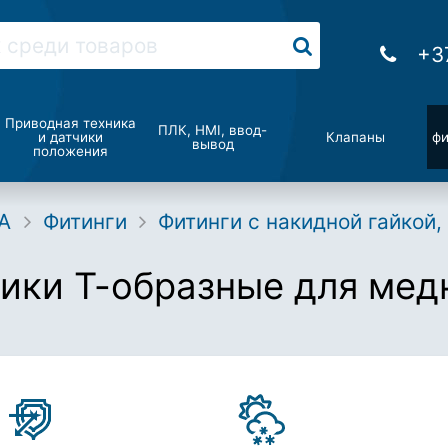
+3
Приводная техника
ПЛК, HMI, ввод-
и датчики
Клапаны
фи
вывод
положения
A
Фитинги
Фитинги с накидной гайкой
ики Т-образные для медн