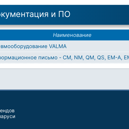
кументация и ПО
Наименование
евмооборудование VALMA
ормационное письмо - CM, NM, QM, QS, ЕМ-A, E
рендов
ларуси