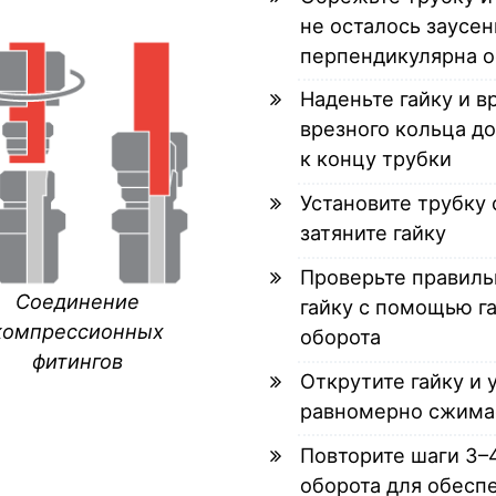
не осталось заусе
перпендикулярна о
Наденьте гайку и в
врезного кольца д
к концу трубки
Установите трубку 
затяните гайку
Проверьте правиль
Соединение
гайку с помощью га
компрессионных
оборота
фитингов
Открутите гайку и 
равномерно сжима
Повторите шаги 3–4
оборота для обесп