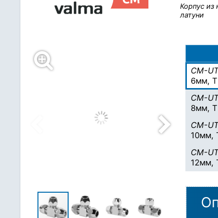
Корпус из н
латуни
CM-UT
6мм, T
CM-UT
8мм, T
CM-UT
10мм, 
CM-UT
12мм, 
Оп