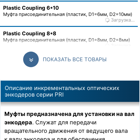
Plastic Coupling 6*10
Муфта присоединительная (пластик, D1=6мм, D2=10мм)
Загрузка…
Plastic Coupling 8*8
Муфта присоединительная (пластик, D1=8мм, D2=8мм)
Загрузка…
Plastic Coupling 8*10
ПОКАЗАТЬ ВСЕ ТОВАРЫ
Муфта присоединительная (пластик, D1=8мм, D2=10мм)
Загрузка…
Metal Spring Coupling 6*6
Описание инкрементальных оптических
Муфта присоединительная (пружина, D1=6мм, D2=6мм)
энкодеров серии PRI
Загрузка…
Metal Coupling 6*6
Муфты предназначена для установки на вал
Муфта присоединительная (металл, D1=6мм, D2=6мм)
энкодера
. Служат для передачи
Загрузка…
вращательного движения от ведущего вала
Metal Coupling 6*8
к валу энкодера и для обеспечения