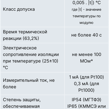
0,005 . |t|) °C
Класс допуска
где |t| - значение
температуры по
модулю
Время термической
не более 40 с
реакции (63,2%)
Электрическое
сопротивление изоляции
не менее 100
при температуре (25±10)
МОм*
°С
1 мА (для Pt100)
Измерительный ток, не
0,3 мА (для
более
Pt1000)
Степень защиты,
IP54 (МГТФЭ)
обеспечиваемая
IP65 (КММСЭ или