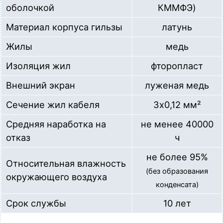
оболочкой
КММФЭ)
Материал корпуса гильзы
латунь
Жилы
медь
Изоляция жил
фторопласт
Внешний экран
луженая медь
Сечение жил кабеля
3х0,12 мм²
Средняя наработка на
не менее 40000
отказ
ч
не более 95%
Относительная влажность
(без образования
окружающего воздуха
конденсата)
Срок службы
10 лет