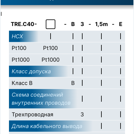
l
TRE.C40-
-
B
3
-
1,5m
-
E
НСХ
Pt100
Pt100
Pt1000
Pt1000
Класс допуска
Класс B
B
Схема соединений
внутренних проводов
Трехпроводная
3
Длина кабельного вывода