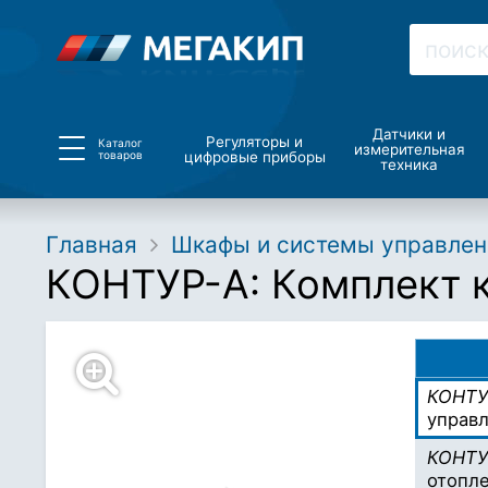
Датчики и
Регуляторы и
Каталог
измерительная
товаров
цифровые приборы
техника
Главная
Шкафы и системы управлен
КОНТУР-А: Комплект 
КОНТУ
управл
КОНТУ
отопле