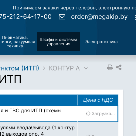
Принимаем заявки через телефон, электронную по
75-212-64-17-00
order@megakip.by
Пневматика,
Шкафы и системы
тинги, вакуумная
Электротехника
управления
техника
унктом (ИТП)
КОНТУР А
 ИТП
Цена с НДС
я и ГВС для ИТП (схемы
Загрузка…
улями ввода\вывода (1 контур
12 выходов pnp, 4