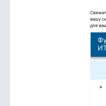
Свяжит
вашу с
для ва
Фу
ИТ