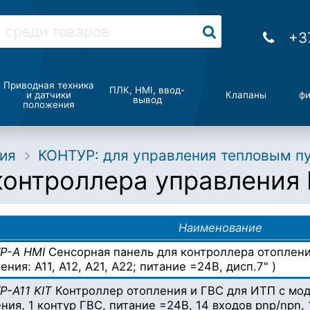
+3
Приводная техника
ПЛК, HMI, ввод-
и датчики
Клапаны
фи
вывод
положения
ия
КОНТУР: для управления тепловым п
контроллера управления
Наименование
Р-А HMI
Сенсорная панель для контроллера отоплени
ения: А11, А12, А21, А22; питание =24В, дисп.7" )
Р-А11 KIT
Контроллер отопления и ГВС для ИТП с мод
ния, 1 контур ГВС, питание =24В, 14 входов pnp/npn, 