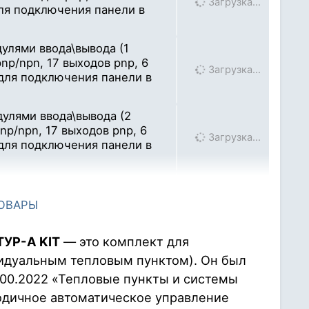
Загрузка…
ля подключения панели в
улями ввода\вывода (1
np/npn, 17 выходов pnp, 6
Загрузка…
 для подключения панели в
улями ввода\вывода (2
np/npn, 17 выходов pnp, 6
Загрузка…
 для подключения панели в
дулями ввода\вывода (2
pnp/npn, 22 выхода pnp, 8
ТОВАРЫ
Загрузка…
 для подключения панели в
ТУР-А KIT
— это комплект для
идуальным тепловым пунктом). Он был
800.2022 «Тепловые пункты и системы
одичное автоматическое управление