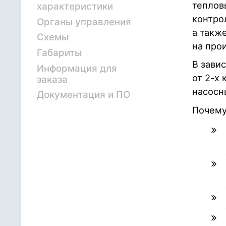
теплов
характеристики
контро
Органы управления
а такж
Схемы
на про
Габариты
В зави
Информация для
от 2-х 
заказа
насосн
Документация и ПО
Почему