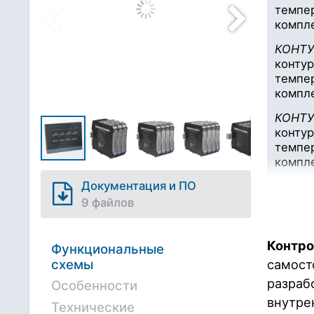
темпер
компл
КОНТУ
контур
темпер
компл
КОНТУ
контур
темпер
компл
Документация и ПО
КОНТУ
контур
9 файлов
темпер
компл
Контро
Функциональные
схемы
самост
разраб
Особенности
внутре
Технические