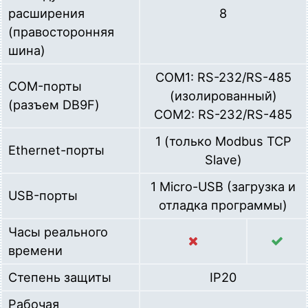
расширения
8
      last_worked_pump = 1;

    }

(правосторонняя
if
 (pump2) {

шина)
      last_worked_pump = 2;

COM1: RS-232/RS-485
    }

COM-порты
(изолированный)
(разъем DB9F)
// возвращение в состояние покоя, если нет сигн
COM2: RS-232/RS-485
if
 (!run || dry_relay) {

1 (только Modbus TCP
      state = 0;

Ethernet-порты
Slave)
    }

}
1 Micro-USB (загрузка и
USB-порты
отладка программы)
Часы реального
времени
Степень защиты
IP20
Рабочая