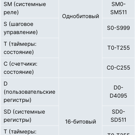
SM (системные
SM0-
реле)
SM511
Однобитовый
S (шаговое
S0-S999
управление)
T (таймеры:
T0-T255
состояние)
C (счетчики:
C0-C255
состояние)
D
D0-
(пользовательские
D4095
регистры)
SD (системные
SD0-
регистры)
SD511
16-битовый
T (таймеры: