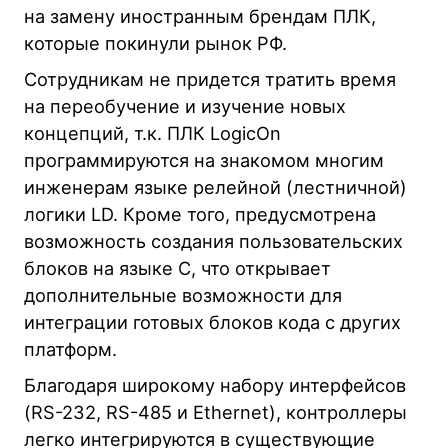
на замену иностранным брендам ПЛК,
Загрузка…
которые покинули рынок РФ.
LogicOn CPU 24/24R AC
Сотрудникам не придется тратить время
ПЛК 24 вх. (PNP/NPN, 6 шт. до 50кГц, суммарно не более
60кГц)/24 вых. (реле 3А), до 8 мод.расш. (прав. шина),
на переобучение и изучение новых
~220VAC, встроен. БП 24VDC (500мА),
концепций, т.к. ПЛК LogicOn
COM1/COM2(RS232/RS485), Ethernet для подкл. HMI
(только Modbus TCP Slave), micro-USB, RTC
программируются на знакомом многим
Загрузка…
инженерам языке релейной (лестничной)
логики LD. Кроме того, предусмотрена
возможность создания пользовательских
блоков на языке C, что открывает
дополнительные возможности для
интеграции готовых блоков кода с других
платформ.
Благодаря широкому набору интерфейсов
(RS-232, RS-485 и Ethernet), контроллеры
легко интегрируются в существующие