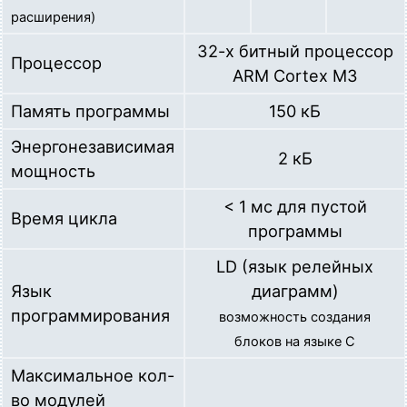
      pump2 = 1;

расширения)
if
 (time_cur >= work_time) { 
// если время ра
32-х битный процессор
        state = 40;

Процессор
ARM Cortex M3
        time_start = 
GetSysTick
();

      }

Память программы
150 кБ
break
;

Энергонезависимая
2 кБ
// пауза после работы 2-го насоса
мощность
case
 40:

< 1 мс для пустой
      pump1 = pump2 = 0;

Время цикла
if
 (time_cur >= pause_time) { 
// если время п
программы
        state = 10;

LD (язык релейных
        time_start = 
GetSysTick
();

Язык
диаграмм)
      }

программирования
break
;

возможность создания
    }

блоков на языке С
Максимальное кол-
// сохранение последнего работающего насоса
во модулей
if
 (pump1) {
