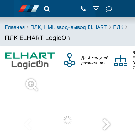
Главная
ПЛК, HMI, ввод-вывод ELHART
ПЛК
Lo
ПЛК ELHART LogicOn
До 8 модулей
E
расширения
(
T