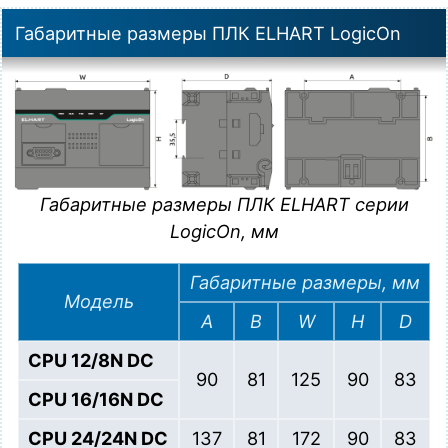
Габаритные размеры ПЛК ELHART LogicOn
Габаритные размеры ПЛК ELHART серии
LogicOn, мм
Габаритные размеры, мм
Модель
A
B
W
H
D
CPU 12/8N DC
90
81
125
90
83
CPU 16/16N DC
CPU 24/24N DC
137
81
172
90
83