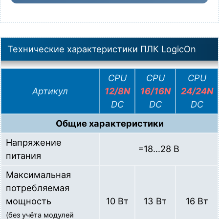
      pump2 = 0;

if
 (time_cur >= work_time) { 
// если время ра
        state = 20;

        time_start = 
GetSysTick
();

Технические характеристики ПЛК LogicOn
      }

break
;

CPU
CPU
CPU
// пауза после работы 1-го насоса
Артикул
12/8N
16/16N
24/24N
case
 20:

DC
DC
DC
      pump1 = pump2 = 0;

if
 (time_cur >= pause_time) { 
// если время п
Общие характеристики
        state = 30;

Напряжение
        time_start = 
GetSysTick
();

=18…28 В
      }

питания
break
;

Максимальная
потребляемая
// работа насоса 2
мощность
10 Вт
13 Вт
16 Вт
case
 30:

      pump1 = 0;

(без учёта модулей