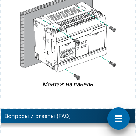
Поддержка
Монтаж на панель
МЕГАКИП
© 2016—2026 МЕГАКИП
Официальный дистрибьютор продукции
Вопросы и ответы (FAQ)
брендов
ELHART, VALMA и ONDO на территории
Беларуси