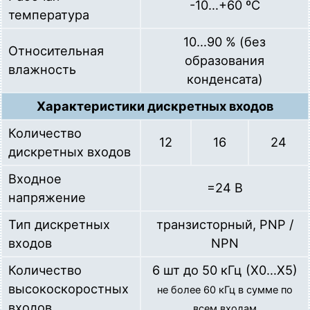
-10…+60 ºC
температура
10…90 % (без
Относительная
образования
влажность
конденсата)
Характеристики дискретных входов
Количество
12
16
24
дискретных входов
Входное
=24 В
напряжение
Тип дискретных
транзисторный, PNP /
входов
NPN
Количество
6 шт до 50 кГц (Х0…Х5)
высокоскоростных
не более 60 кГц в сумме по
входов
всем входам