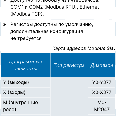
COM1 и COM2 (Modbus RTU), Ethernet
(Modbus TCP).
Регистры доступны по умолчанию,
дополнительная конфигурация
не требуется.
Карта адресов Modbus Sla
Программные
Тип регистра
Диапазон
элементы
Y (выходы)
Y0-Y377
X (входы)
X0-X377
M (внутренние
M0-
реле)
M2047