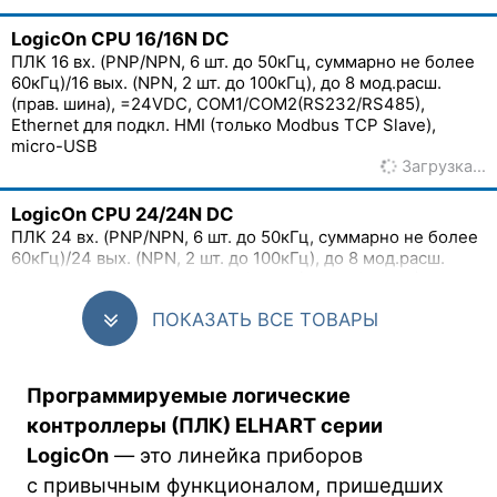
LogicOn CPU 16/16N DC
ПЛК 16 вх. (PNP/NPN, 6 шт. до 50кГц, суммарно не более
60кГц)/16 вых. (NPN, 2 шт. до 100кГц), до 8 мод.расш.
(прав. шина), =24VDC, COM1/COM2(RS232/RS485),
Ethernet для подкл. HMI (только Modbus TCP Slave),
micro-USB
Загрузка…
LogicOn CPU 24/24N DC
ПЛК 24 вх. (PNP/NPN, 6 шт. до 50кГц, суммарно не более
60кГц)/24 вых. (NPN, 2 шт. до 100кГц), до 8 мод.расш.
(прав. шина), =24VDC, COM1/COM2(RS232/RS485),
Ethernet для подкл. HMI (только Modbus TCP Slave),
ПОКАЗАТЬ ВСЕ ТОВАРЫ
micro-USB, RTC
Загрузка…
LogicOn CPU 16/16R AC
Программируемые логические
ПЛК 16 вх. (PNP/NPN, 6 шт. до 50кГц, суммарно не более
контроллеры (ПЛК) ELHART серии
60кГц)/16 вых. (реле 3А), до 8 мод.расш. (прав. шина),
LogicOn
— это линейка приборов
~220VAC, встроен. БП 24VDC (500мА),
COM1/COM2(RS232/RS485), Ethernet для подкл. HMI
с привычным функционалом, пришедших
(только Modbus TCP Slave), micro-USB