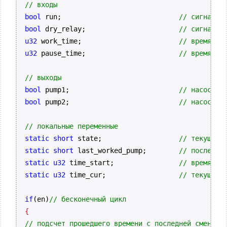
// входы
bool
 run;				
// сигнал "
bool
 dry_relay;			
// сигнал "
u32
 work_time;			
// время ра
u32
 pause_time;			
// время па
// выходы
bool
 pump1;				
// насос 1
bool
 pump2;				
// насос 2
// локальные переменные
static short
 state;			
// текущее 
static short
 last_worked_pump;	
// последни
static u32
 time_start;		
// время на
static u32
 time_cur;			
// текущее 
if
(en)
// бесконечный цикл
{
// подсчет прошедшего времени с последней смены с