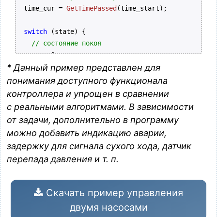
  time_cur = 
GetTimePassed
(time_start);

switch
 (state) {

// состояние покоя
case
 0:

* Данный пример представлен для
if
 (run && !dry_relay) {

// выбор последнего НЕработавшего насоса
понимания доступного функционала
        state = 10;

контроллера и упрощен в сравнении
if
 (last_worked_pump == 1) {

с реальными алгоритмами. В зависимости
          state = 30;

от задачи, дополнительно в программу
        }

можно добавить индикацию аварии,
        time_start = 
GetSysTick
();

задержку для сигнала сухого хода, датчик
      }

перепада давления и т. п.
break
;

// работа насоса 1
Скачать пример управления
case
 10:

двумя насосами
      pump1 = 1;
